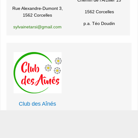
Chemin de l'Arzilier 15
Rue Alexandre-Dumont 3,
1562 Corcelles
1562 Corcelles
p.a. Téo Doudin
sylvainetarsi@gmail.com
Club des Aînés
p.a. Léa Perrin
Rte des Bays 30, 1562
Corcelles