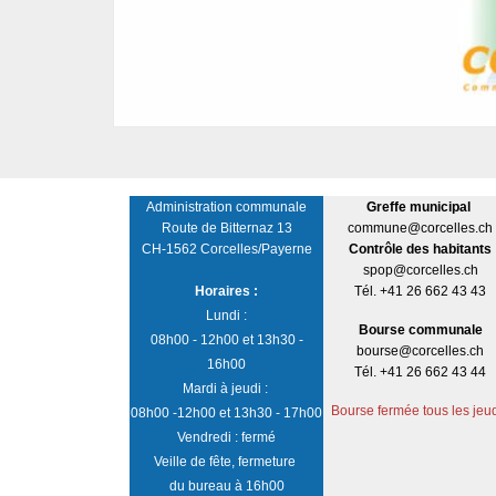
Administration communale
Greffe municipal
Route de Bitternaz 13
commune@corcelles.ch
CH-1562 Corcelles/Payerne
Contrôle des habitants
spop@corcelles.ch
Horaires :
Tél. +41 26 662 43 43
Lundi :
Bourse communale
08h00 - 12h00 et 13h30 -
bourse@corcelles.ch
16h00
Tél. +41 26 662 43 44
Mardi à jeudi :
Bourse fermée tous les jeu
08h00 -12h00 et 13h30 - 17h00
Vendredi : fermé
Veille de fête, fermeture
du bureau à 16h00