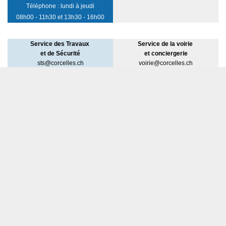
Téléphone : lundi à jeudi
08h00 - 11h30 et 13h30 - 16h00
Service des Travaux
Service de la voirie
et de Sécurité
et
conciergerie
sts@corcelles.ch
voirie@corcelles.ch
Tél. +41 26 662 43 45
Tél. +41 26 662 43 47
Police des Constructions
Service de la cave
constructions@corcelles.ch
vins@corcelles.ch
Tél. +41 26 662 43 46
Tél. +41 26 662 43 47
Service des eaux
eaux@corcelles.ch
Tél. + 41 26 662 43 47