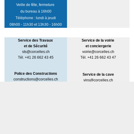
Veille de fête, fermeture
du bureau à 16h00
Téléphone : lundi à jeudi
08h00 - 11h30 et 13h30 - 16h00
Service des Travaux
Service de la voirie
et de Sécurité
et
conciergerie
sts@corcelles.ch
voirie@corcelles.ch
Tél. +41 26 662 43 45
Tél. +41 26 662 43 47
Police des Constructions
Service de la cave
constructions@corcelles.ch
vins@corcelles.ch
Tél. +41 26 662 43 46
Tél. +41 26 662 43 47
Service des eaux
eaux@corcelles.ch
Tél. + 41 26 662 43 47