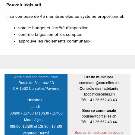
Pouvoir législatif
Il se compose de 45 membres élus au système proportionnel.
vote le budget et l'arrêté d'imposition
contrôle la gestion et les comptes
approuve les règlements communaux
Administration communale
Greffe municipal
Route de Bitternaz 13
commune@corcelles.ch
CH-1562 Corcelles/Payerne
Contrôle des habitants
spop@corcelles.ch
Horaires :
Tél. +41 26 662 43 43
Lundi :
Bourse communale
08h00 - 12h00 et 13h30 - 16h00
bourse@corcelles.ch
Mardi à jeudi :
Tél. +41 26 662 43 44
08h00 -12h00 et 13h30 - 17h00
Bourse fermée tous les jeudis
Vendredi : fermé