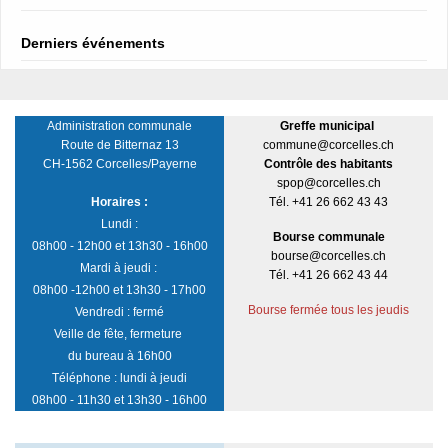
Derniers événements
Administration communale
Greffe municipal
Route de Bitternaz 13
commune@corcelles.ch
CH-1562 Corcelles/Payerne
Contrôle des habitants
spop@corcelles.ch
Horaires :
Tél. +41 26 662 43 43
Lundi :
Bourse communale
08h00 - 12h00 et 13h30 - 16h00
bourse@corcelles.ch
Mardi à jeudi :
Tél. +41 26 662 43 44
08h00 -12h00 et 13h30 - 17h00
Bourse fermée tous les jeudis
Vendredi : fermé
Veille de fête, fermeture
du bureau à 16h00
Téléphone : lundi à jeudi
08h00 - 11h30 et 13h30 - 16h00